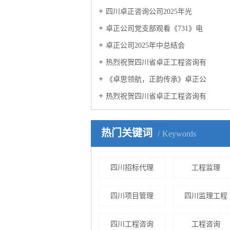
四川卓正咨询公司2025年光
卓正公司党支部观看《731》电
卓正公司2025年中总结会
热烈祝贺四川省卓正工程咨询有
《卓思领航，正韵传承》卓正公
热烈祝贺四川省卓正工程咨询有
热门关键词
Keywords
四川招标代理
工程监理
四川项目管理
四川监理工程
四川工程咨询
工程咨询