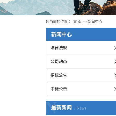
您当前的位置 ：
首 页
>>
新闻中心
新闻中心
法律法规
公司动态
招标公告
中标公示
N
最新新闻
News